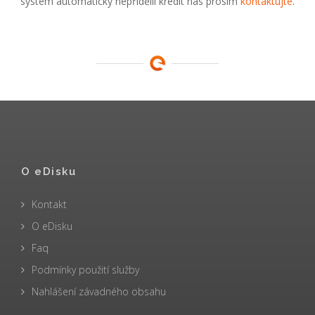
systém automaticky nepřidělil kredit nás prosím
kontaktujte
.
O eDisku
Kontakt
O eDisku
Faq
Podmínky použití služby
Nahlášení závadného obsahu