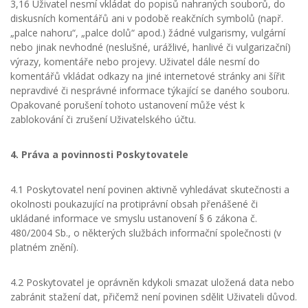
3,16 Uživatel nesmí vkládat do popisů nahraných souborů, do
diskusních komentářů ani v podobě reakčních symbolů (např.
„palce nahoru“, „palce dolů“ apod.) žádné vulgarismy, vulgární
nebo jinak nevhodné (neslušné, urážlivé, hanlivé či vulgarizační)
výrazy, komentáře nebo projevy. Uživatel dále nesmí do
komentářů vkládat odkazy na jiné internetové stránky ani šířit
nepravdivé či nesprávné informace týkající se daného souboru.
Opakované porušení tohoto ustanovení může vést k
zablokování či zrušení Uživatelského účtu.
4. Práva a povinnosti Poskytovatele
4.1 Poskytovatel není povinen aktivně vyhledávat skutečnosti a
okolnosti poukazující na protiprávní obsah přenášené či
ukládané informace ve smyslu ustanovení § 6 zákona č.
480/2004 Sb., o některých službách informační společnosti (v
platném znění).
4.2 Poskytovatel je oprávněn kdykoli smazat uložená data nebo
zabránit stažení dat, přičemž není povinen sdělit Uživateli důvod.