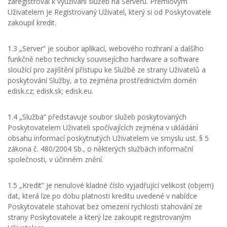
zaregistroval k využívání služeb na Serveru. Prémiovým
Uživatelem je Registrovaný Uživatel, který si od Poskytovatele
zakoupil kredit.
1.3 „Server” je soubor aplikací, webového rozhraní a dalšího
funkčně nebo technicky souvisejícího hardware a software
sloužící pro zajištění přístupu ke Službě ze strany Uživatelů a
poskytování Služby, a to zejména prostřednictvím domén
edisk.cz; edisk.sk; edisk.eu.
1.4 „Služba” představuje soubor služeb poskytovaných
Poskytovatelem Uživateli spočívajících zejména v ukládání
obsahu informací poskytnutých Uživatelem ve smyslu ust. § 5
zákona č. 480/2004 Sb., o některých službách informační
společnosti, v účinném znění.
1.5 „Kredit” je nenulové kladné číslo vyjadřující velikost (objem)
dat, která lze po dobu platnosti kreditu uvedené v nabídce
Poskytovatele stahovat bez omezení rychlosti stahování ze
strany Poskytovatele a který lze zakoupit registrovaným