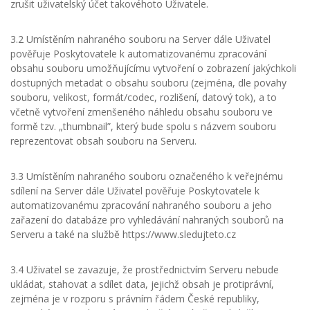
zrušit uživatelský účet takovéhoto Uživatele.
3.2 Umístěním nahraného souboru na Server dále Uživatel
pověřuje Poskytovatele k automatizovanému zpracování
obsahu souboru umožňujícímu vytvoření o zobrazení jakýchkoli
dostupných metadat o obsahu souboru (zejména, dle povahy
souboru, velikost, formát/codec, rozlišení, datový tok), a to
včetně vytvoření zmenšeného náhledu obsahu souboru ve
formě tzv. „thumbnail”, který bude spolu s názvem souboru
reprezentovat obsah souboru na Serveru.
3.3 Umístěním nahraného souboru označeného k veřejnému
sdílení na Server dále Uživatel pověřuje Poskytovatele k
automatizovanému zpracování nahraného souboru a jeho
zařazení do databáze pro vyhledávání nahraných souborů na
Serveru a také na službě https://www.sledujteto.cz
3.4 Uživatel se zavazuje, že prostřednictvím Serveru nebude
ukládat, stahovat a sdílet data, jejichž obsah je protiprávní,
zejména je v rozporu s právním řádem České republiky,