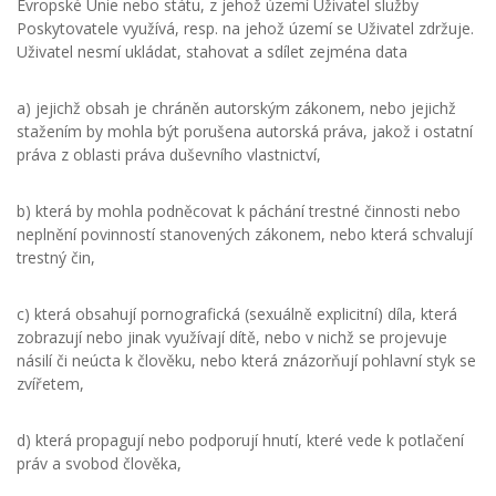
Evropské Unie nebo státu, z jehož území Uživatel služby
Poskytovatele využívá, resp. na jehož území se Uživatel zdržuje.
Uživatel nesmí ukládat, stahovat a sdílet zejména data
a) jejichž obsah je chráněn autorským zákonem, nebo jejichž
stažením by mohla být porušena autorská práva, jakož i ostatní
práva z oblasti práva duševního vlastnictví,
b) která by mohla podněcovat k páchání trestné činnosti nebo
neplnění povinností stanovených zákonem, nebo která schvalují
trestný čin,
c) která obsahují pornografická (sexuálně explicitní) díla, která
zobrazují nebo jinak využívají dítě, nebo v nichž se projevuje
násilí či neúcta k člověku, nebo která znázorňují pohlavní styk se
zvířetem,
d) která propagují nebo podporují hnutí, které vede k potlačení
práv a svobod člověka,