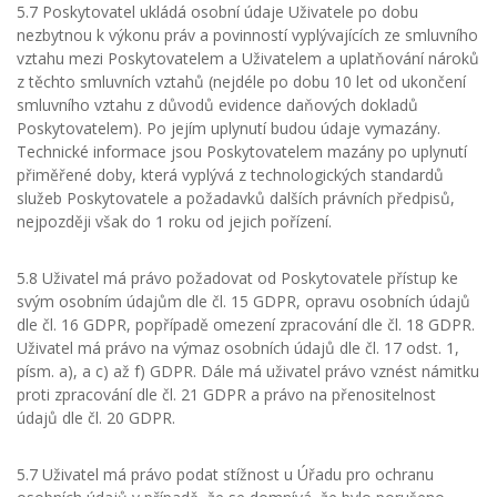
5.7 Poskytovatel ukládá osobní údaje Uživatele po dobu
nezbytnou k výkonu práv a povinností vyplývajících ze smluvního
vztahu mezi Poskytovatelem a Uživatelem a uplatňování nároků
z těchto smluvních vztahů (nejdéle po dobu 10 let od ukončení
smluvního vztahu z důvodů evidence daňových dokladů
Poskytovatelem). Po jejím uplynutí budou údaje vymazány.
Technické informace jsou Poskytovatelem mazány po uplynutí
přiměřené doby, která vyplývá z technologických standardů
služeb Poskytovatele a požadavků dalších právních předpisů,
nejpozději však do 1 roku od jejich pořízení.
5.8 Uživatel má právo požadovat od Poskytovatele přístup ke
svým osobním údajům dle čl. 15 GDPR, opravu osobních údajů
dle čl. 16 GDPR, popřípadě omezení zpracování dle čl. 18 GDPR.
Uživatel má právo na výmaz osobních údajů dle čl. 17 odst. 1,
písm. a), a c) až f) GDPR. Dále má uživatel právo vznést námitku
proti zpracování dle čl. 21 GDPR a právo na přenositelnost
údajů dle čl. 20 GDPR.
5.7 Uživatel má právo podat stížnost u Úřadu pro ochranu