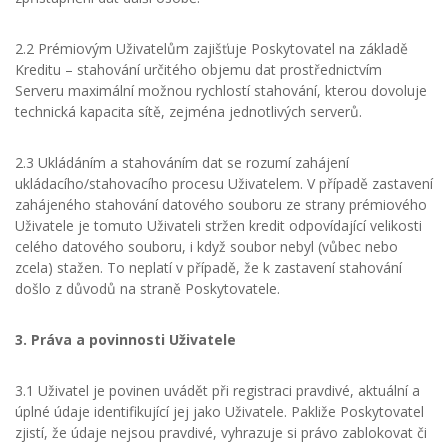
2.2 Prémiovým Uživatelům zajišťuje Poskytovatel na základě
Kreditu – stahování určitého objemu dat prostřednictvím
Serveru maximální možnou rychlostí stahování, kterou dovoluje
technická kapacita sítě, zejména jednotlivých serverů.
2.3 Ukládáním a stahováním dat se rozumí zahájení
ukládacího/stahovacího procesu Uživatelem. V případě zastavení
zahájeného stahování datového souboru ze strany prémiového
Uživatele je tomuto Uživateli stržen kredit odpovídající velikosti
celého datového souboru, i když soubor nebyl (vůbec nebo
zcela) stažen. To neplatí v případě, že k zastavení stahování
došlo z důvodů na straně Poskytovatele.
3. Práva a povinnosti Uživatele
3.1 Uživatel je povinen uvádět při registraci pravdivé, aktuální a
úplné údaje identifikující jej jako Uživatele. Pakliže Poskytovatel
zjistí, že údaje nejsou pravdivé, vyhrazuje si právo zablokovat či