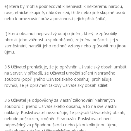
e) která by mohla podněcovat k nenávisti k některému národu,
rase, etnické skupině, náboženství, třídě nebo jiné skupině osob
nebo k omezování práv a povinností jejich příslušníků,
f) která obsahují nepravdivý údaj o jiném, který je způsobilý
ohrozit jeho vážnost u spoluobčanů, zejména poškodit jej v
zaměstnání, narušit jeho rodinné vztahy nebo způsobit mu jinou
újmu.
3.5 Uživatel prohlašuje, že je oprávněn Uživatelský obsah umístit
na Server. V případě, že Uživatel umožní sdílení Nahraného
souboru (popř. jiného Uživatelského obsahu), prohlašuje
rovněž, že je oprávněn takový Uživatelský obsah sdílet.
3.6 Uživatel je odpovědný za vlastní zálohování Nahraných
souborů či jiného Uživatelského obsahu, a to na své vlastní
náklady. Poskytovatel nezaručuje, že jakýkoli Uživatelský obsah,
nebude poškozen, změněn či smazán. Poskytovatel není
odpovědný za případnou škodu nebo jakoukoliv jinou újmu,
způsobenou ztrátou Uživatelského obsahu.