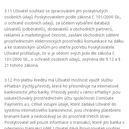
3.11 Uživatel souhlasí se zpracováním jím poskytnutých
osobních údajů Poskytovatelem podle zákona č. 101/2000 Sb.,
o ochraně osobních údajů, za účelem vytváření databází
uživatelů (odběratelů), dodavatelů a obchodních partnerů,
reklamní a marketingové činnosti, zasílání obchodních sdělení
prostřednictvím elektronických prostředků komunikace na dálku
a ke statistickým účelům pro vnitřní potřebu Poskytovatele.
Uživatel prohlašuje, že si je vědom svých práv dle zákona č.
101/2000 Sb., o ochraně osobních údajů, zejména dle § 12 a §
21 tohoto zákona.
3.12 Pro platbu Kreditu má Uživatel možnost využít službu
ePlatba+ (rychlý převod), která ho přesměruje na internetové
bankovnictví jeho banky. Převody peněz v rámci ePlatby+ jsou
uskutečňovány prostřednictvím účtu společnosti ComGate
Payments a.s. Citlivé vstupní údaje, které zadává Uživatel do
systému internetového bankovnictví, jsou chráněny platebními
branami bank a nedostávají se do prostředí třetích stran.
Poskytovatel vidí pouze informace o transakci, které jim banka s
odeslanou transakcí sdělí. Uživatel dává Provozovateli souhlas