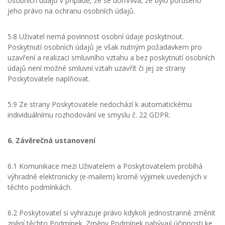
osobních údajů v případě, že se domnívá, že bylo porušeno
jeho právo na ochranu osobních údajů.
5.8 Uživatel nemá povinnost osobní údaje poskytnout.
Poskytnutí osobních údajů je však nutným požadavkem pro
uzavření a realizaci smluvního vztahu a bez poskytnutí osobních
údajů není možné smluvní vztah uzavřít či jej ze strany
Poskytovatele naplňovat.
5.9 Ze strany Poskytovatele nedochází k automatickému
individuálnímu rozhodování ve smyslu č. 22 GDPR.
6. Závěrečná ustanovení
6.1 Komunikace mezi Uživatelem a Poskytovatelem probíhá
výhradně elektronicky (e-mailem) kromě výjimek uvedených v
těchto podmínkách.
6.2 Poskytovatel si vyhrazuje právo kdykoli jednostranně změnit
znění těchto Podmínek. Změny Podmínek nabývají účinnosti ke